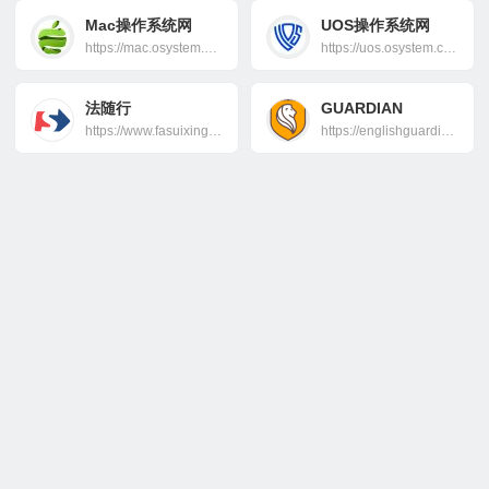
Mac操作系统网
UOS操作系统网
https://mac.osystem.club/
https://uos.osystem.club/
法随行
GUARDIAN
https://www.fasuixing.com/
https://englishguardian.com/zh/