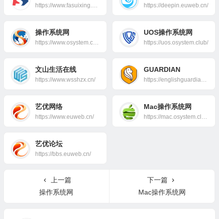
https://www.fasuixing.com/
https://deepin.euweb.cn/
操作系统网
UOS操作系统网
https://www.osystem.club/
https://uos.osystem.club/
文山生活在线
GUARDIAN
https://www.wsshzx.cn/
https://englishguardian.com/zh/
艺优网络
Mac操作系统网
https://www.euweb.cn/
https://mac.osystem.club/
艺优论坛
https://bbs.euweb.cn/
上一篇
下一篇
操作系统网
Mac操作系统网